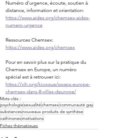
Numéro d'urgence, écoute, soutien à 
distance, information et orientation: 
https://www.aides.org/chemsex-aides-
numero-urgence
Ressources Chemsex: 
https://www.aides.org/chemsex
Pour en savoir plus sur la pratique du 
Chemsex en Europe, un numéro 
spécial est à retrouver ici: 
https://vih.org/kiosque/swaps-europe-
chemsex-dans-8-villes-deurope/
Mots-clés :
psychologie
sexualité
chemsex
communauté gay
substances
nouveaux produits de synthèse
cathinones
motivations
Fiches thématiques