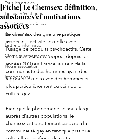
Tous les articles
[Fiche] Le Chemsex: définition,
Fiches thématiques
substances et motivations
associées
Dossiers thématiques
Le chemsex désigne une pratique 
Fiches métier
associant l’activité sexuelle avec 
Lettre d'information
l’usage de produits psychoactifs. Cette 
Glossaire et acronymes
pratique s’est développée, depuis les 
années 2010 en France, au sein de la 
Notre association
communauté des hommes ayant des 
Interventions
rapports sexuels avec des hommes et 
plus particulièrement au sein de la 
culture gay.
Bien que le phénomène se soit élargi 
auprès d’autres populations, le 
chemsex est étroitement associé à la 
communauté gay en tant que pratique 
culturelle spécifique de cette 