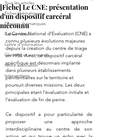
Tous les articles
[Fiche] Le CNE: présentation
Fiches thématiques
d'un dispositif carcéral
méconnu
Dossiers thématiques
Le Centre National d’Evaluation (CNE) a 
Fiches métier
connu plusieurs évolutions majeures 
Lettre d'information
depuis la création du centre de triage 
Glossaire et acronymes
en 1950. Ainsi, ce dispositif carcéral 
spécifique est désormais implanté 
Notre association
dans plusieurs établissements 
Interventions
pénitentiaires sur le territoire et 
poursuit diverses missions. Les deux 
principales étant l’évaluation initiale et 
l’évaluation de fin de peine.
Ce dispositif a pour particularité de 
proposer une approche 
interdisciplinaire au centre de son 
action et qui trouve un écho avec la 