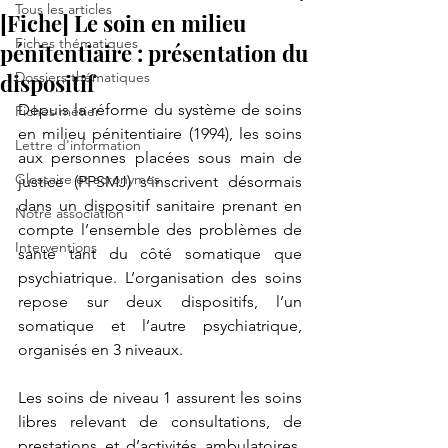
Tous les articles
[Fiche] Le soin en milieu
Fiches thématiques
pénitentiaire : présentation du
dispositif
Dossiers thématiques
Depuis la réforme du système de soins 
Fiches métier
en milieu pénitentiaire (1994), les soins 
Lettre d'information
aux personnes placées sous main de 
Glossaire et acronymes
justice (PPSMJ) s’inscrivent désormais 
dans un dispositif sanitaire prenant en 
Notre association
compte l’ensemble des problèmes de 
Interventions
santé tant du côté somatique que 
psychiatrique. L’organisation des soins 
repose sur deux dispositifs, l’un 
somatique et l’autre psychiatrique, 
organisés en 3 niveaux.
Les soins de niveau 1 assurent les soins 
libres relevant de consultations, de 
prestations et d’activités ambulatoires. 