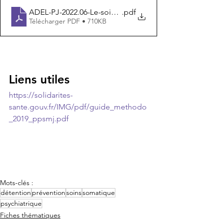
ADEL-PJ-2022.06-Le-soin-en-milieu-pénitentiaire
.pdf
Télécharger PDF • 710KB
Liens utiles
https://solidarites-
sante.gouv.fr/IMG/pdf/guide_methodo
_2019_ppsmj.pdf
Mots-clés :
détention
prévention
soins
somatique
psychiatrique
Fiches thématiques