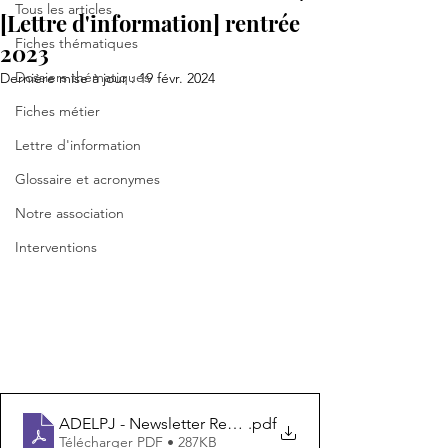
Tous les articles
[Lettre d'information] rentrée
Fiches thématiques
2023
Dossiers thématiques
Dernière mise à jour :
19 févr. 2024
Fiches métier
Lettre d'information
Glossaire et acronymes
Notre association
Interventions
ADELPJ - Newsletter Rentrée 2023
.pdf
Télécharger PDF • 287KB