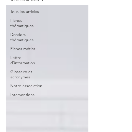
Tous les articles
Fiches
thématiques
Dossiers
thématiques
Fiches métier
Lettre
d'information
Glossaire et
acronymes
Notre association
Interventions